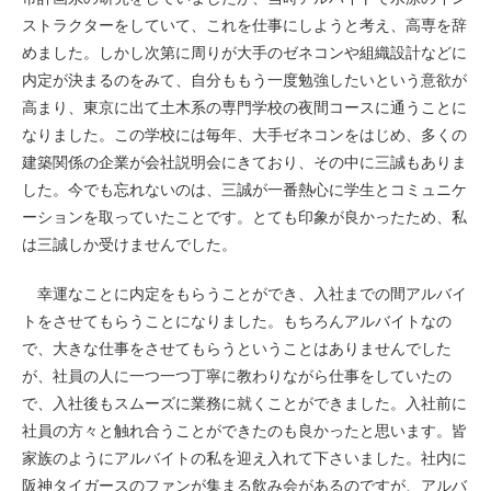
ストラクターをしていて、これを仕事にしようと考え、高専を辞
めました。しかし次第に周りが大手のゼネコンや組織設計などに
内定が決まるのをみて、自分ももう一度勉強したいという意欲が
高まり、東京に出て土木系の専門学校の夜間コースに通うことに
なりました。この学校には毎年、大手ゼネコンをはじめ、多くの
建築関係の企業が会社説明会にきており、その中に三誠もありま
した。今でも忘れないのは、三誠が一番熱心に学生とコミュニケ
ーションを取っていたことです。とても印象が良かったため、私
は三誠しか受けませんでした。
幸運なことに内定をもらうことができ、入社までの間アルバイ
トをさせてもらうことになりました。もちろんアルバイトなの
で、大きな仕事をさせてもらうということはありませんでした
が、社員の人に一つ一つ丁寧に教わりながら仕事をしていたの
で、入社後もスムーズに業務に就くことができました。入社前に
社員の方々と触れ合うことができたのも良かったと思います。皆
家族のようにアルバイトの私を迎え入れて下さいました。社内に
阪神タイガースのファンが集まる飲み会があるのですが、アルバ